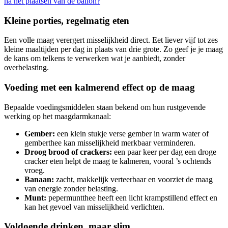
na het plaatsen van de ballon?
Kleine porties, regelmatig eten
Een volle maag verergert misselijkheid direct. Eet liever vijf tot zes
kleine maaltijden per dag in plaats van drie grote. Zo geef je je maag
de kans om telkens te verwerken wat je aanbiedt, zonder
overbelasting.
Voeding met een kalmerend effect op de maag
Bepaalde voedingsmiddelen staan bekend om hun rustgevende
werking op het maagdarmkanaal:
Gember:
een klein stukje verse gember in warm water of
gemberthee kan misselijkheid merkbaar verminderen.
Droog brood of crackers:
een paar keer per dag een droge
cracker eten helpt de maag te kalmeren, vooral ’s ochtends
vroeg.
Banaan:
zacht, makkelijk verteerbaar en voorziet de maag
van energie zonder belasting.
Munt:
pepermuntthee heeft een licht krampstillend effect en
kan het gevoel van misselijkheid verlichten.
Voldoende drinken, maar slim