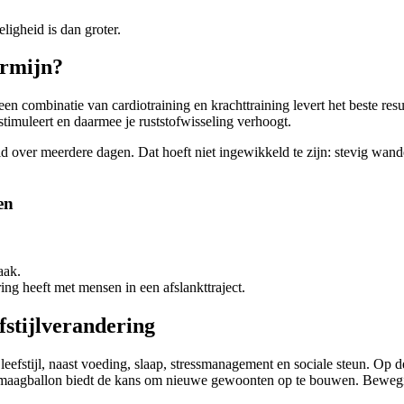
eligheid is dan groter.
ermijn?
een combinatie van cardiotraining en krachttraining levert het beste res
 stimuleert en daarmee je ruststofwisseling verhoogt.
ver meerdere dagen. Dat hoeft niet ingewikkeld te zijn: stevig wandelen
en
aak.
ing heeft met mensen in een afslankttraject.
fstijlverandering
 leefstijl, naast voeding, slaap, stressmanagement en sociale steun. Op 
 maagballon biedt de kans om nieuwe gewoonten op te bouwen. Bewegin