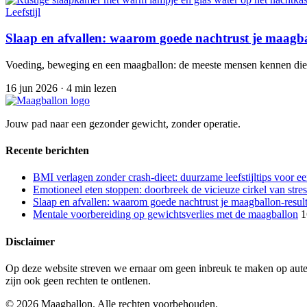
Leefstijl
Slaap en afvallen: waarom goede nachtrust je maagbal
Voeding, beweging en een maagballon: de meeste mensen kennen die dri
16 jun 2026
·
4 min lezen
Jouw pad naar een gezonder gewicht, zonder operatie.
Recente berichten
BMI verlagen zonder crash-dieet: duurzame leefstijltips voor 
Emotioneel eten stoppen: doorbreek de vicieuze cirkel van stre
Slaap en afvallen: waarom goede nachtrust je maagballon-result
Mentale voorbereiding op gewichtsverlies met de maagballon
1
Disclaimer
Op deze website streven we ernaar om geen inbreuk te maken op auteur
zijn ook geen rechten te ontlenen.
© 2026 Maagballon. Alle rechten voorbehouden.