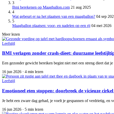
3
Bmi berekenen op Maagballon.com
21 aug 2025
4
Wat gebeurt er na het plaatsen van een maagballon?
04 sep 202
5
Maagballon plaatsen: voor- en nadelen op een rij
04 mei 2026
Meer lezen
Leefstijl
BMI verlagen zonder crash-dieet: duurzame leefstijlti
Een gezonder gewicht bereiken begint niet met een streng dieet dat j
16 jun 2026
·
4 min lezen
Leefstijl
Emotioneel eten stoppen: doorbreek de vicieuze cirkel
Je hebt een zware dag gehad, je voelt je gespannen of verdrietig, en voo
16 jun 2026
·
5 min lezen