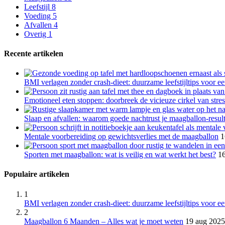
Leefstijl
8
Voeding
5
Afvallen
4
Overig
1
Recente artikelen
BMI verlagen zonder crash-dieet: duurzame leefstijltips voor 
Emotioneel eten stoppen: doorbreek de vicieuze cirkel van stre
Slaap en afvallen: waarom goede nachtrust je maagballon-result
Mentale voorbereiding op gewichtsverlies met de maagballon
1
Sporten met maagballon: wat is veilig en wat werkt het best?
16
Populaire artikelen
1
BMI verlagen zonder crash-dieet: duurzame leefstijltips voor 
2
Maagballon 6 Maanden – Alles wat je moet weten
19 aug 2025