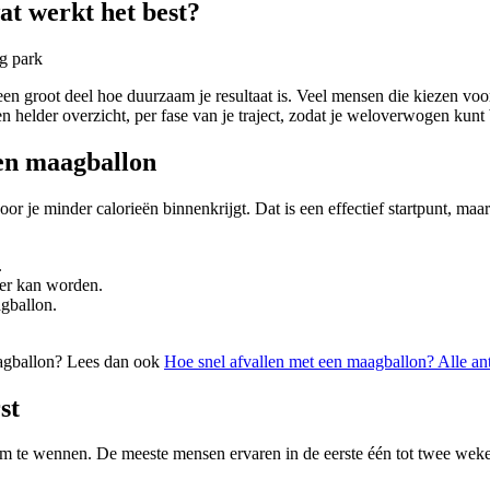
at werkt het best?
een groot deel hoe duurzaam je resultaat is. Veel mensen die kiezen v
e een helder overzicht, per fase van je traject, zodat je weloverwogen ku
en maagballon
or je minder calorieën binnenkrijgt. Dat is een effectief startpunt, maa
.
ager kan worden.
agballon.
aagballon? Lees dan ook
Hoe snel afvallen met een maagballon? Alle a
st
 om te wennen. De meeste mensen ervaren in de eerste één tot twee weke