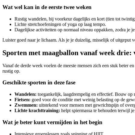
Wat wel kan in de eerste twee weken
Rustig wandelen, bij voorkeur dagelijks en kort (tien tot twinti
Lichte stretchoefeningen of yoga op laag tempo.
Dagelijkse activiteiten op normaal niveau oppakken, zodra je j
Luister goed naar je lichaam. Als je je duizelig, misselijk of uitgeput 
Sporten met maagballon vanaf week drie:
Vanaf de derde week voelen de meeste mensen zich een stuk beter en is
rustig op.
Geschikte sporten in deze fase
Wandelen:
toegankelijk, laagdrempelig en effectief. Bouw op n
Fietsen:
goed voor de conditie met weinig belasting op de gewr
Zwemmen:
uitstekend voor mensen met gewrichtspijn of overg
Lichte krachttraining:
helpt spiermassa te behouden terwijl je
Wat je beter kunt vermijden in het begin
Intensieve groepslessen zoals spinning of HIIT.